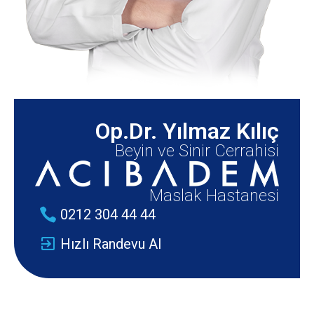
Op.Dr. Yılmaz Kılıç
Beyin ve Sinir Cerrahisi
Maslak Hastanesi
0212 304 44 44
Hızlı Randevu Al