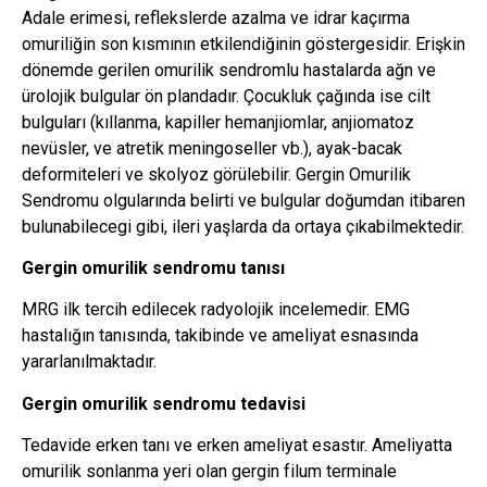
Adale erimesi, reflekslerde azalma ve idrar kaçırma
omuriliğin son kısmının etkilendiğinin göstergesidir. Erişkin
dönemde gerilen omurilik sendromlu hastalarda ağn ve
ürolojik bulgular ön plandadır. Çocukluk çağında ise cilt
bulguları (kıllanma, kapiller hemanjiomlar, anjiomatoz
nevüsler, ve atretik meningoseller vb.), ayak-bacak
deformiteleri ve skolyoz görülebilir. Gergin Omurilik
Sendromu olgularında belirti ve bulgular doğumdan itibaren
bulunabilecegi gibi, ileri yaşlarda da ortaya çıkabilmektedir.
Gergin omurilik sendromu tanısı
MRG ilk tercih edilecek radyolojik incelemedir. EMG
hastalığın tanısında, takibinde ve ameliyat esnasında
yararlanılmaktadır.
Gergin omurilik sendromu tedavisi
Tedavide erken tanı ve erken ameliyat esastır. Ameliyatta
omurilik sonlanma yeri olan gergin filum terminale