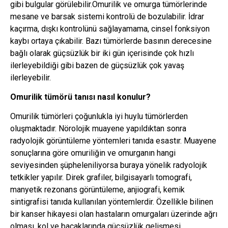
gibi bulgular görülebilir.Omurilik ve omurga tümörlerinde
mesane ve barsak sistemi kontrolü de bozulabilir. İdrar
kaçırma, dışkı kontrolünü sağlayamama, cinsel fonksiyon
kaybı ortaya çıkabilir. Bazı tümörlerde basının derecesine
bağlı olarak güçsüzlük bir iki gün içerisinde çok hızlı
ilerleyebildiği gibi bazen de güçsüzlük çok yavaş
ilerleyebilir.
Omurilik tümörü tanısı nasıl konulur?
Omurilik tümörleri çoğunlukla iyi huylu tümörlerden
oluşmaktadır. Nörolojik muayene yapıldıktan sonra
radyolojik görüntüleme yöntemleri tanıda esastır. Muayene
sonuçlarına göre omuriliğin ve omurganın hangi
seviyesinden şüpheleniliyorsa buraya yönelik radyolojik
tetkikler yapılır. Direk grafiler, bilgisayarlı tomografi,
manyetik rezonans görüntüleme, anjiografi, kemik
sintigrafisi tanıda kullanılan yöntemlerdir. Özellikle bilinen
bir kanser hikayesi olan hastaların omurgaları üzerinde ağrı
olması, kol ve bacaklarında güçsüzlük gelişmesi