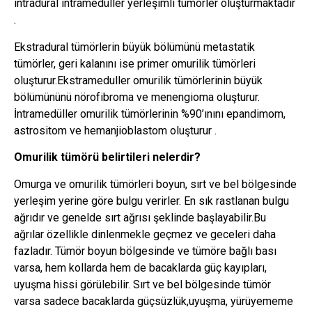
intradural intramedüller yerleşimli tümörler oluşturmaktadır
.
Ekstradural tümörlerin büyük bölümünü metastatik
tümörler, geri kalanını ise primer omurilik tümörleri
oluşturur.Ekstrameduller omurilik tümörlerinin büyük
bölümününü nörofibroma ve menengioma oluşturur.
İntramedüller omurilik tümörlerinin %90’ınını epandimom,
astrositom ve hemanjioblastom oluşturur .
Omurilik tümörü belirtileri nelerdir?
Omurga ve omurilik tümörleri boyun, sırt ve bel bölgesinde
yerleşim yerine göre bulgu verirler. En sık rastlanan bulgu
ağrıdır ve genelde sırt ağrısı şeklinde başlayabilir.Bu
ağrılar özellikle dinlenmekle geçmez ve geceleri daha
fazladır. Tümör boyun bölgesinde ve tümöre bağlı bası
varsa, hem kollarda hem de bacaklarda güç kayıpları,
uyuşma hissi görülebilir. Sırt ve bel bölgesinde tümör
varsa sadece bacaklarda güçsüzlük,uyuşma, yürüyememe