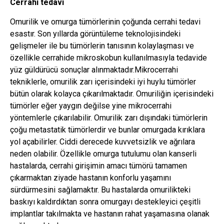
Cerrahi tedavi
Omurilik ve omurga tümörlerinin çoğunda cerrahi tedavi
esastır. Son yıllarda görüntüleme teknolojisindeki
gelişmeler ile bu tümörlerin tanısının kolaylaşması ve
özellikle cerrahide mikroskobun kullanılmasıyla tedavide
yüz güldürücü sonuçlar alınmaktadır.Mikrocerrahi
tekniklerle, omurilik zarı içerisindeki iyi huylu tümörler
bütün olarak kolayca çıkarılmaktadır. Omuriliğin içerisindeki
tümörler eğer yaygın değilse yine mikrocerrahi
yöntemlerle çıkarılabilir. Omurilik zarı dışındaki tümörlerin
çoğu metastatik tümörlerdir ve bunlar omurgada kırıklara
yol açabilirler. Ciddi derecede kuvvetsizlik ve ağrılara
neden olabilir. Özellikle omurga tutulumu olan kanserli
hastalarda, cerrahi girişimin amacı tümörü tamamen
çıkarmaktan ziyade hastanın konforlu yaşamını
sürdürmesini sağlamaktır. Bu hastalarda omurilikteki
baskıyı kaldırdıktan sonra omurgayı destekleyici çeşitli
implantlar takılmakta ve hastanın rahat yaşamasına olanak